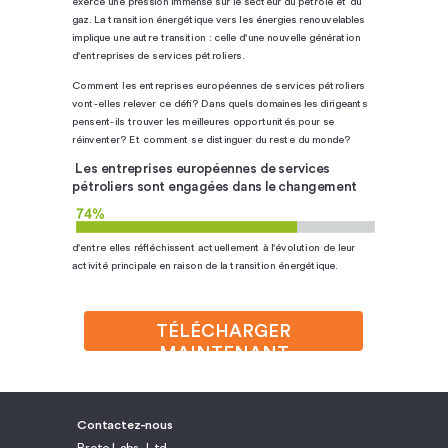
exerce une pression immense sur le secteur du pétrole et du
gaz. La transition énergétique vers les énergies renouvelables
implique une autre transition : celle d'une nouvelle génération
d'entreprises de services pétroliers.
Comment les entreprises européennes de services pétroliers
vont-elles relever ce défi? Dans quels domaines les dirigeants
pensent-ils trouver les meilleures opportunités pour se
réinventer? Et comment se distinguer du reste du monde?
Les entreprises européennes de services
pétroliers sont engagées dans le changement
d'entre elles réfléchissent actuellement à l'évolution de leur
activité principale en raison de la transition énergétique.
TÉLÉCHARGER
MAINTENANT
Contactez-nous